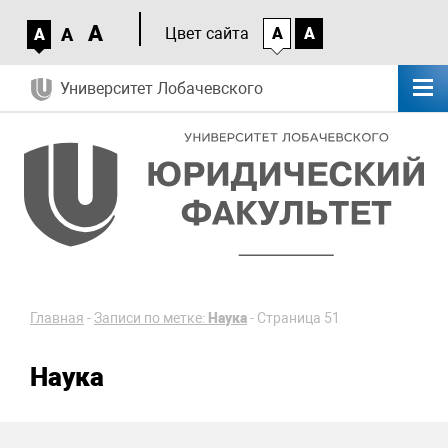
A
A
Цвет сайта
A
A
A
Университет Лобачевского
Главная
-
Записи по метке:
Наука
-
Страница 51
Наука