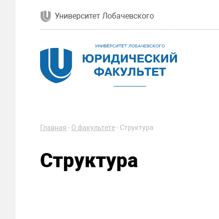
Университет Лобачевского
Главная
-
О факультете
-
Структура
Структура