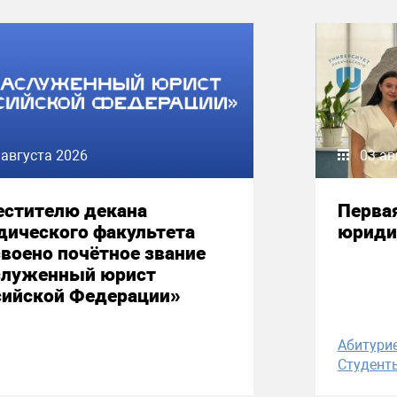
 августа 2026
03 ав
естителю декана
Первая
дического факультета
юриди
воено почётное звание
служенный юрист
сийской Федерации»
Абитури
Студент