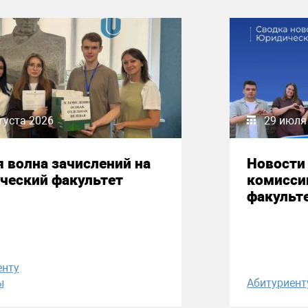
густа 2026
29 июля
 волна зачислений на
Новости
ческий факультет
комисси
факульт
енту
ы
Абитуриент