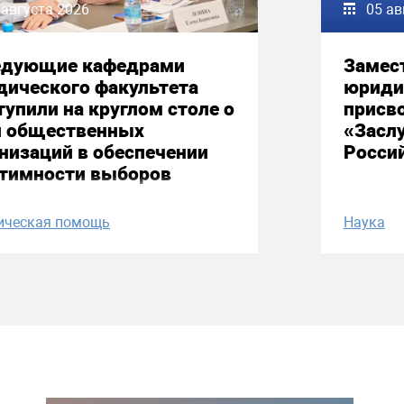
 августа 2026
05 ав
едующие кафедрами
Замес
дического факультета
юриди
упили на круглом столе о
присво
и общественных
«Засл
низаций в обеспечении
Росси
итимности выборов
ическая помощь
Наука