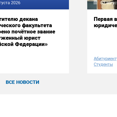
густа 2026
03 авгу
тителю декана
Первая в
ческого факультета
юридиче
ено почётное звание
уженный юрист
йской Федерации»
Абитуриент
Студенты
ВСЕ НОВОСТИ