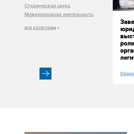
06
Студенческая наука
Международная деятельность
Зав
все категории
юри
выст
рол
орга
лег
Юрид