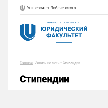
Университет Лобачевского
Главная
-
Записи по метке:
Стипендии
Стипендии