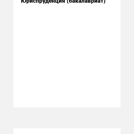
Юриспруденция (бакалавриат)