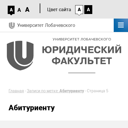
A
A
Цвет сайта
A
A
A
Университет Лобачевского
Главная
-
Записи по метке:
Абитуриенту
-
Страница 5
Абитуриенту