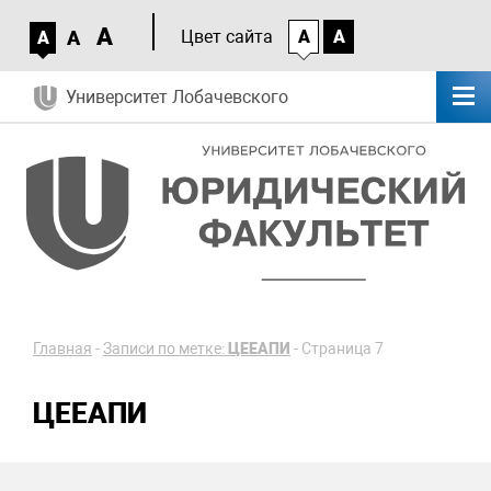
A
A
Цвет сайта
A
A
A
Университет Лобачевского
Главная
-
Записи по метке:
ЦЕЕАПИ
-
Страница 7
ЦЕЕАПИ