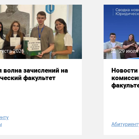
густа 2026
29 июля
 волна зачислений на
Новости
ческий факультет
комисси
факульт
енту
ы
Абитуриент