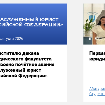
 августа 2026
03 ав
естителю декана
Первая
дического факультета
юриди
воено почётное звание
служенный юрист
сийской Федерации»
Абитури
Студент