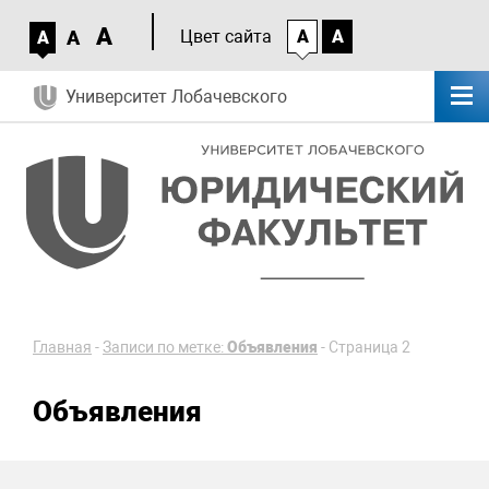
A
A
Цвет сайта
A
A
A
Университет Лобачевского
Главная
-
Записи по метке:
Объявления
-
Страница 2
Объявления