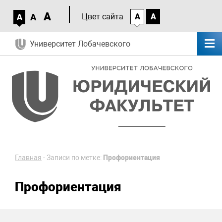
A
A
Цвет сайта
A
A
A
Университет Лобачевского
Главная
-
Записи по метке:
Профориентация
Профориентация