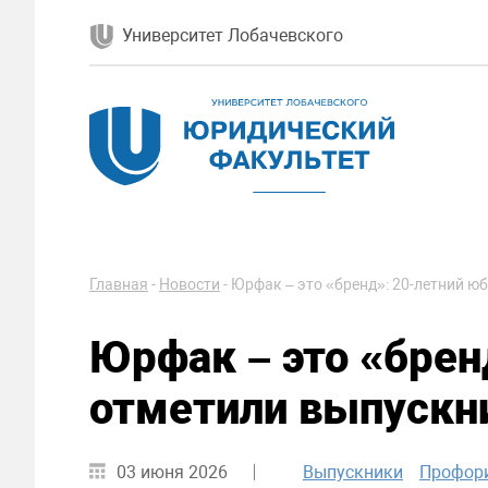
Университет Лобачевского
Главная
-
Новости
-
Юрфак – это «бренд»: 20-летний ю
Юрфак – это «брен
отметили выпускн
03 июня 2026
Выпускники
Профор