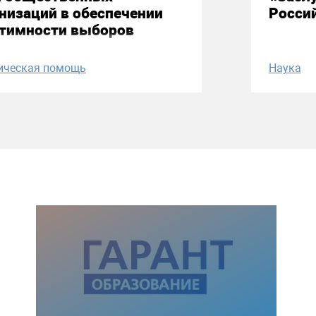
низаций в обеспечении
Росси
итимности выборов
ическая помощь
Наука