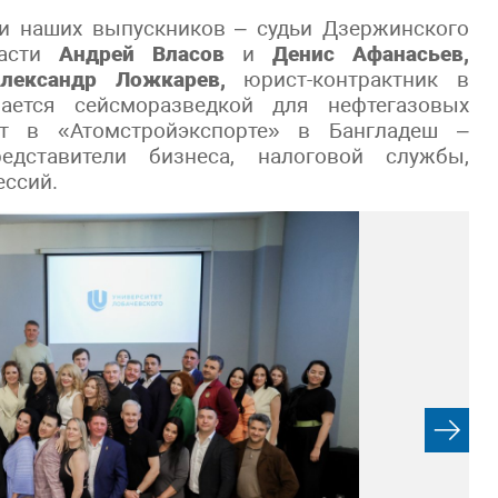
и наших выпускников – судьи Дзержинского
ласти
Андрей Власов
и
Денис Афанасьев,
лександр Ложкарев,
юрист-контрактник в
мается сейсморазведкой для нефтегазовых
 в «Атомстройэкспорте» в Бангладеш –
дставители бизнеса, налоговой службы,
ессий.