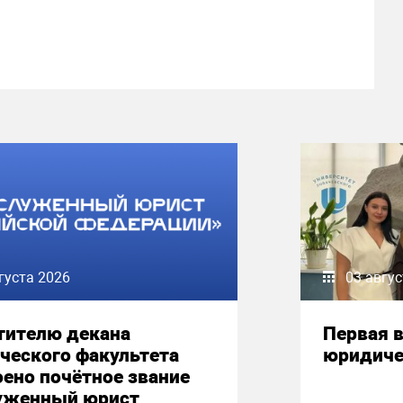
густа 2026
03 авгу
тителю декана
Первая в
ческого факультета
юридиче
ено почётное звание
уженный юрист