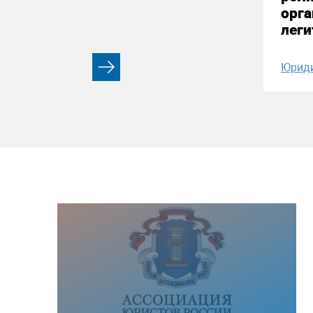
орга
лег
Юрид