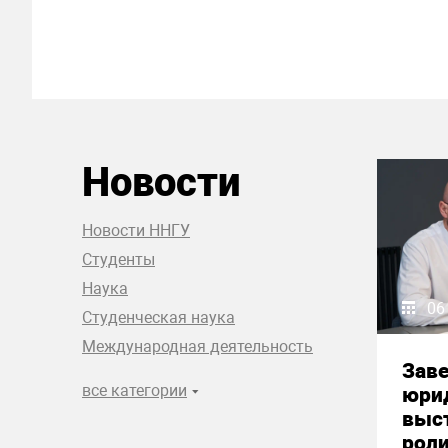
Новости
Новости ННГУ
Студенты
Наука
06
Студенческая наука
Международная деятельность
Зав
все категории
юри
выст
рол