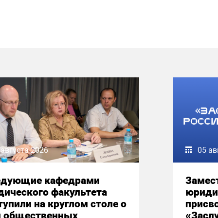
 августа 2026
05 ав
едующие кафедрами
Замес
дического факультета
юриди
упили на круглом столе о
присво
и общественных
«Засл