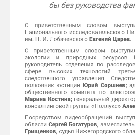
бы без руководства фак
С приветственным словом выступи
Национального исследовательского Ни
им. Н. И. Лобачевского
Евгений Царев
.
С приветственным словом выступи
экологии и природных ресурсов 
руководитель отделения по расследо
сфере высоких технологий третье
следственного управления Следств
полковник юстиции
Юрий Соршнев;
ад
общественного комитета по электро
Марина Костина;
генеральный директор
консалтинговой группы «Поллукс»
Але
Посредством видеообращений выступ
области
Сергей Богатуров,
заместитель
Грищенков,
судья Нижегородского обла