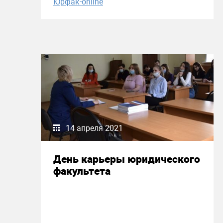
Юрфак-online
14 апреля 2021
День карьеры юридического
факультета