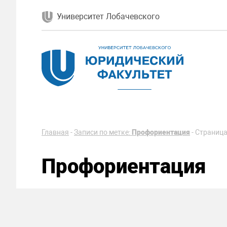
Университет Лобачевского
Главная
-
Записи по метке:
Профориентация
-
Страница
Профориентация