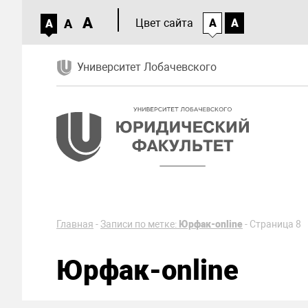
A
A
Цвет сайта
A
A
A
Университет Лобачевского
Главная
-
Записи по метке:
Юрфак-online
-
Страница 8
Юрфак-online