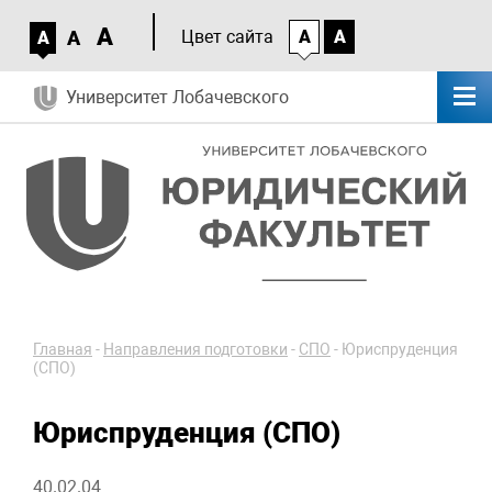
A
A
Цвет сайта
A
A
A
Университет Лобачевского
Главная
-
Направления подготовки
-
СПО
-
Юриспруденция
(СПО)
Юриспруденция (СПО)
40.02.04