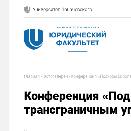
Университет Лобачевского
Главная
-
Фотогалереи
-
Конференция «Подходы Европе
Конференция «Подх
трансграничным у