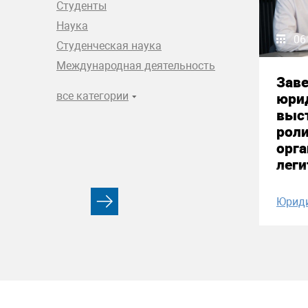
Студенты
Наука
06
Студенческая наука
Международная деятельность
Зав
все категории
юри
выст
рол
орга
лег
Юрид