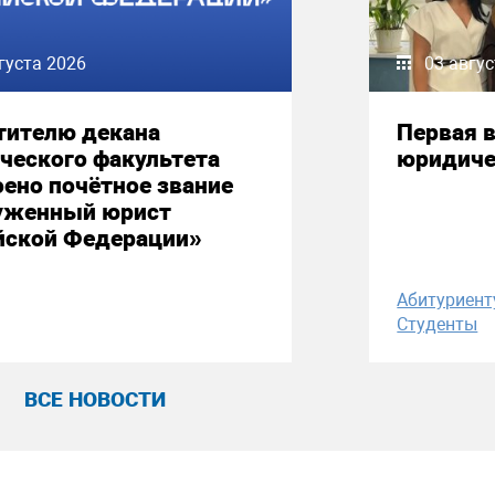
густа 2026
03 авгу
тителю декана
Первая в
ческого факультета
юридиче
ено почётное звание
уженный юрист
йской Федерации»
Абитуриент
Студенты
ВСЕ НОВОСТИ