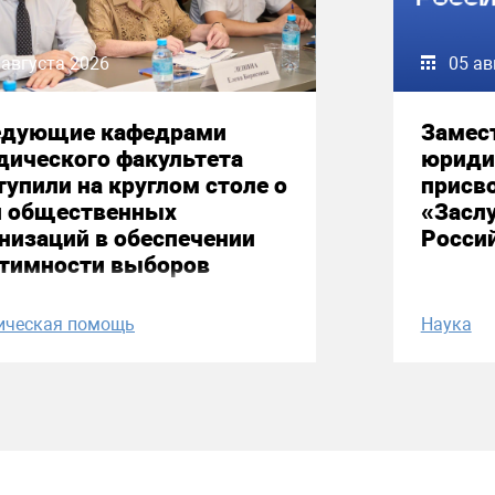
 августа 2026
05 ав
едующие кафедрами
Замес
дического факультета
юриди
упили на круглом столе о
присво
и общественных
«Засл
низаций в обеспечении
Росси
итимности выборов
ическая помощь
Наука