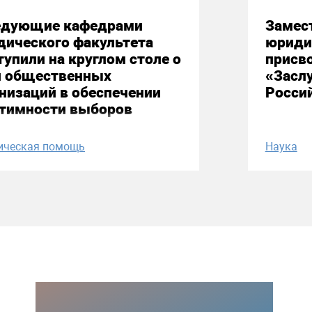
едующие кафедрами
Замес
дического факультета
юриди
упили на круглом столе о
присво
и общественных
«Засл
низаций в обеспечении
Росси
итимности выборов
ическая помощь
Наука