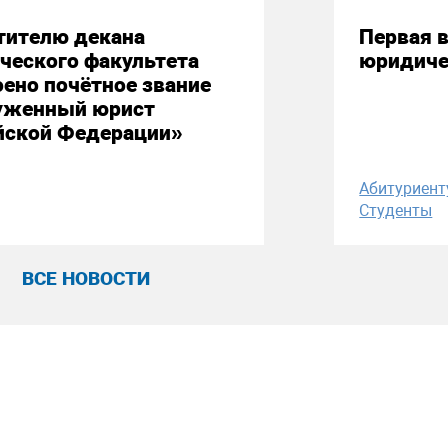
тителю декана
Первая в
ческого факультета
юридиче
ено почётное звание
уженный юрист
йской Федерации»
Абитуриент
Студенты
ВСЕ НОВОСТИ