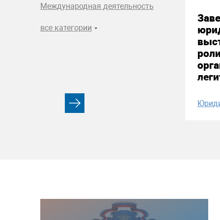
Международная деятельность
Зав
все категории
юри
выст
рол
орга
лег
Юрид