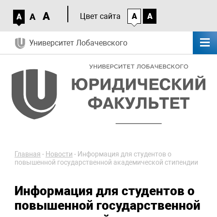
A
A
Цвет сайта
A
A
A
Университет Лобачевского
Главная
-
Новости
-
Информация для студентов о
повышенной государственной академической стипендии
Информация для студентов о
повышенной государственной