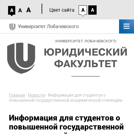
A
A
Цвет сайта
A
A
A
Университет Лобачевского
Главная
-
Новости
-
Информация для студентов о
повышенной государственной академической стипендии
Информация для студентов о
повышенной государственной