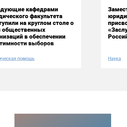
едующие кафедрами
Замес
дического факультета
юриди
упили на круглом столе о
присво
и общественных
«Засл
низаций в обеспечении
Росси
итимности выборов
ическая помощь
Наука