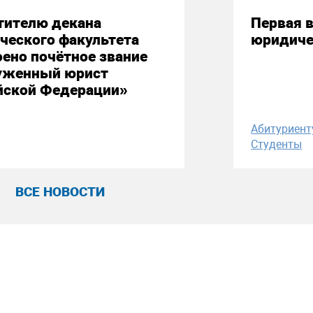
тителю декана
Первая в
ческого факультета
юридиче
ено почётное звание
уженный юрист
йской Федерации»
Абитуриент
Студенты
ВСЕ НОВОСТИ