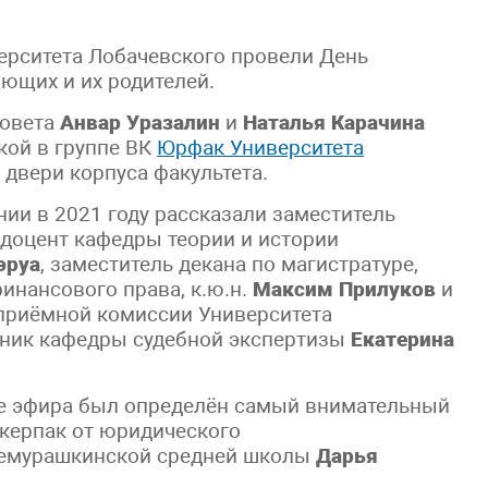
ерситета Лобачевского провели День
ющих и их родителей.
совета
Анвар Уразалин
и
Наталья Карачина
кой в группе ВК
Юрфак Университета
 двери корпуса факультета.
нии в 2021 году рассказали заместитель
 доцент кафедры теории и истории
эруа
, заместитель декана по магистратуре,
инансового права, к.ю.н.
Максим Прилуков
и
 приёмной комиссии Университета
дник кафедры судебной экспертизы
Екатерина
ле эфира был определён самый внимательный
икерпак от юридического
ьшемурашкинской средней школы
Дарья