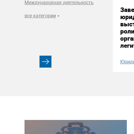
Международная деятельность
Зав
все категории
юри
выст
рол
орга
лег
Юрид