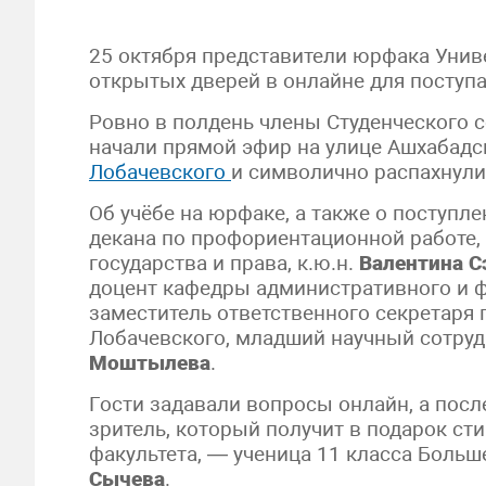
25 октября представители юрфака Унив
открытых дверей в онлайне для поступа
Ровно в полдень члены Студенческого 
начали прямой эфир на улице Ашхабадс
Лобачевского
и символично распахнули
Об учёбе на юрфаке, а также о поступле
декана по профориентационной работе,
государства и права, к.ю.н.
Валентина С
доцент кафедры административного и ф
заместитель ответственного секретаря
Лобачевского, младший научный сотру
Моштылева
.
Гости задавали вопросы онлайн, а пос
зритель, который получит в подарок ст
факультета, — ученица 11 класса Бол
Сычева
.