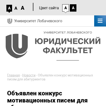
A
A
Цвет сайта
A
A
A
Университет Лобачевского
Главная
-
Новости
-
Объявлен конкурс мотивационных
писем для абитуриентов
Объявлен конкурс
мотивационных писем для