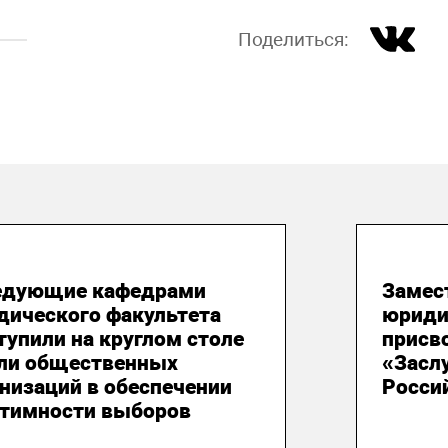
Поделиться:
 августа 2026
05 ав
едующие кафедрами
Замес
дического факультета
юриди
упили на круглом столе
присв
оли общественных
«Засл
низаций в обеспечении
Росси
итимности выборов