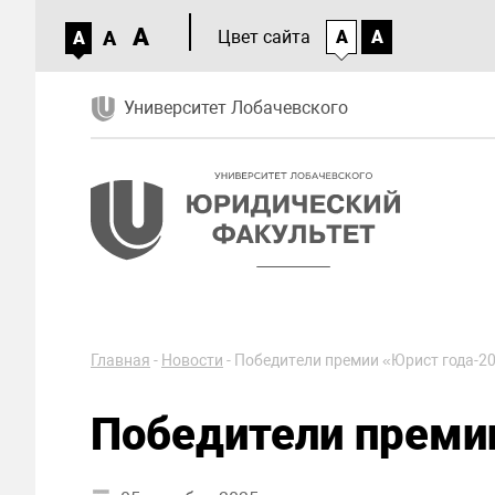
A
A
Цвет сайта
A
A
A
Университет Лобачевского
Главная
-
Новости
-
Победители премии «Юрист года-2
Победители преми