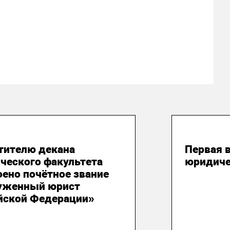
густа 2026
03 авгу
тителю декана
Первая 
ческого факультета
юридиче
оено почётное звание
уженный юрист
йской Федерации»