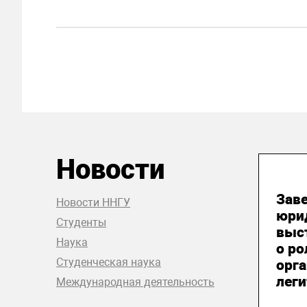
Новости
06
Зав
Новости ННГУ
юри
Студенты
выст
Наука
о р
Студенческая наука
орга
лег
Международная деятельность