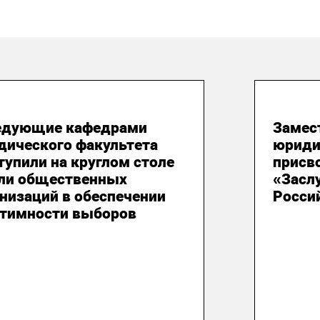
 августа 2026
05 ав
едующие кафедрами
Замес
дического факультета
юриди
упили на круглом столе
присв
оли общественных
«Засл
низаций в обеспечении
Росси
итимности выборов