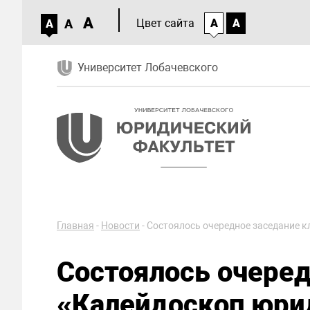
A
A
Цвет сайта
A
A
A
Университет Лобачевского
Главная
-
Новости
-
Состоялось очередное заседание 
Состоялось очеред
«Калейдоскоп юри