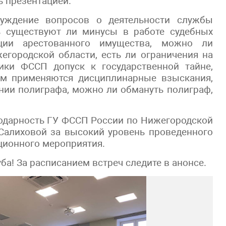
 презентацией.
суждение вопросов о деятельности службы
ь существуют ли минусы в работе судебных
ации арестованного имущества, можно ли
егородской области, есть ли ограничения на
ики ФССП допуск к государственной тайне,
ам применяются дисциплинарные взыскания,
нии полиграфа, можно ли обмануть полиграф,
одарность ГУ ФССП России по Нижегородской
 Салиховой за высокий уровень проведенного
ционного мероприятия.
а! За расписанием встреч следите в анонсе.