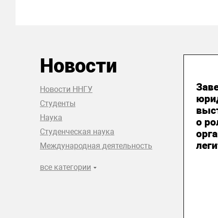
Новости
06
Зав
Новости ННГУ
юри
Студенты
выст
Наука
о р
Студенческая наука
орга
лег
Международная деятельность
все категории