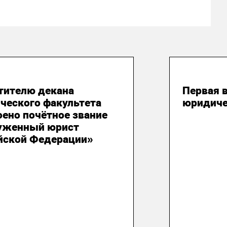
густа 2026
03 авгу
тителю декана
Первая 
ческого факультета
юридиче
оено почётное звание
уженный юрист
йской Федерации»