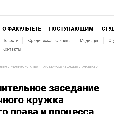
О ФАКУЛЬТЕТЕ
ПОСТУПАЮЩИМ
СТУ
Новости
Юридическая клиника
Медиация
Ст
Контакты
ание студенческого научного кружка кафедры уголовного
чительное заседание
чного кружка
о права и процесса