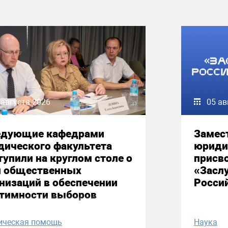
 августа 2026
05 ав
едующие кафедрами
Замес
дического факультета
юриди
упили на круглом столе о
присво
и общественных
«Засл
низаций в обеспечении
Росси
итимности выборов
ическая помощь
Наука