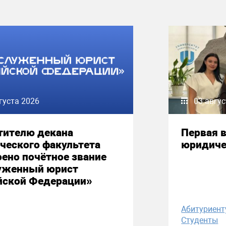
густа 2026
03 авгу
тителю декана
Первая в
ческого факультета
юридиче
ено почётное звание
уженный юрист
йской Федерации»
Абитуриент
Студенты