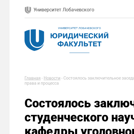
Университет Лобачевского
Главная
-
Новости
-
Состоялось заключительное засед
права и процесса
Состоялось заклю
студенческого нау
кафедры уголовног