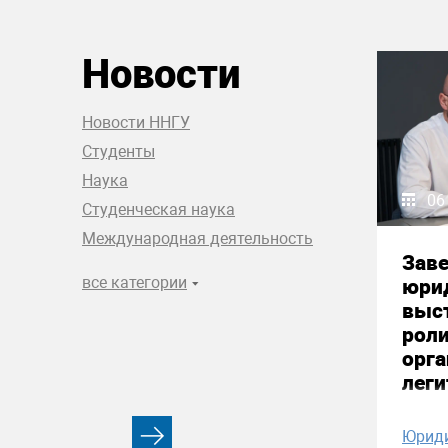
Новости
Новости ННГУ
Студенты
Наука
06
Студенческая наука
Международная деятельность
Зав
все категории
юри
выст
рол
орга
лег
Юрид