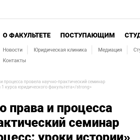
О ФАКУЛЬТЕТЕ
ПОСТУПАЮЩИМ
СТУ
Новости
Юридическая клиника
Медиация
Ст
Контакты
 и процесса провела научно-практический семинар
 1 курса юридического факультета</strong>
о права и процесса
актический семинар
цесс: уроки истории»