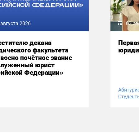
 августа 2026
03 ав
естителю декана
Первая
дического факультета
юриди
воено почётное звание
служенный юрист
сийской Федерации»
Абитури
Студент