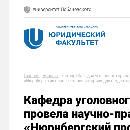
Университет Лобачевского
Главная
-
Новости
-
<strong>Кафедра уголовного права
«Нюрнбергский процесс: уроки истории» для студентов
Кафедра уголовног
провела научно-пр
«Нюрнбергский про