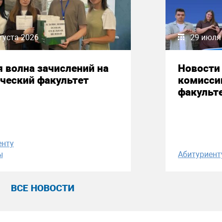
густа 2026
29 июля
 волна зачислений на
Новости
ческий факультет
комисси
факульт
енту
ы
Абитуриент
ВСЕ НОВОСТИ