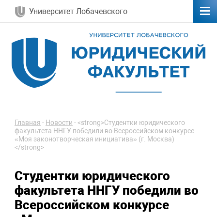
Университет Лобачевского
Главная
-
Новости
-
<strong>Студентки юридического
факультета ННГУ победили во Всероссийском конкурсе
«Моя законотворческая инициатива» (г. Москва)
</strong>
Студентки юридического
факультета ННГУ победили во
Всероссийском конкурсе