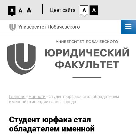
A
A
Цвет сайта
A
A
A
Университет Лобачевского
Главная
-
Новости
-
Студент юрфака стал обладателем
именной стипендии главы города
Студент юрфака стал
обладателем именной