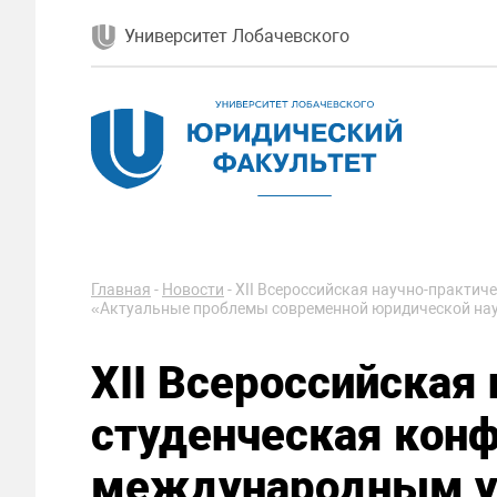
Университет Лобачевского
Главная
-
Новости
-
XII Всероссийская научно-практич
«Актуальные проблемы современной юридической нау
XII Всероссийская
студенческая конф
международным у