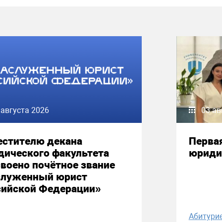
 августа 2026
03 ав
естителю декана
Первая
дического факультета
юриди
воено почётное звание
служенный юрист
сийской Федерации»
Абитури