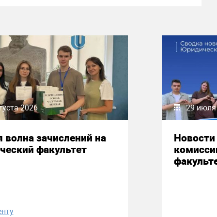
густа 2026
29 июля
 волна зачислений на
Новости
ческий факультет
комисси
факульт
енту