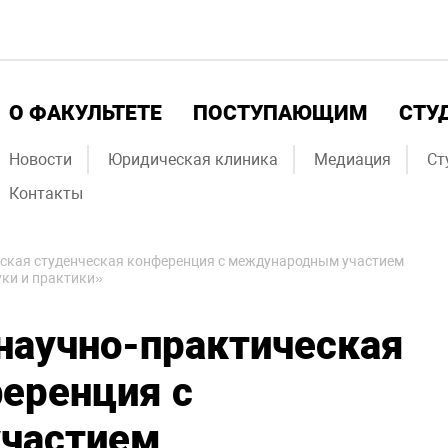
О ФАКУЛЬТЕТЕ
ПОСТУПАЮЩИМ
СТУ
Новости
Юридическая клиника
Медиация
Ст
Контакты
еская студенческая конференция с международным участием
ки и практики»
 научно-практическая
еренция с
частием