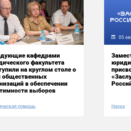
 августа 2026
05 ав
едующие кафедрами
Замес
дического факультета
юриди
упили на круглом столе о
присво
и общественных
«Засл
низаций в обеспечении
Росси
итимности выборов
ическая помощь
Наука