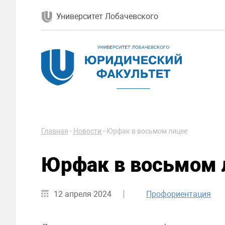
Университет Лобачевского
Главная
-
Новости
-
Юрфак в восьмом лицее
Юрфак в восьмом 
12 апреля 2024
Профориентация