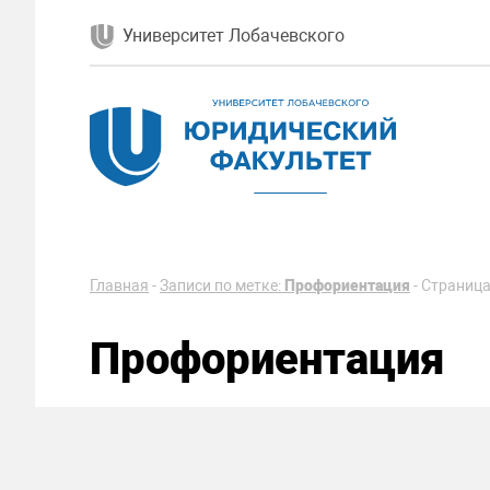
Университет Лобачевского
Главная
-
Записи по метке:
Профориентация
-
Страница
Профориентация