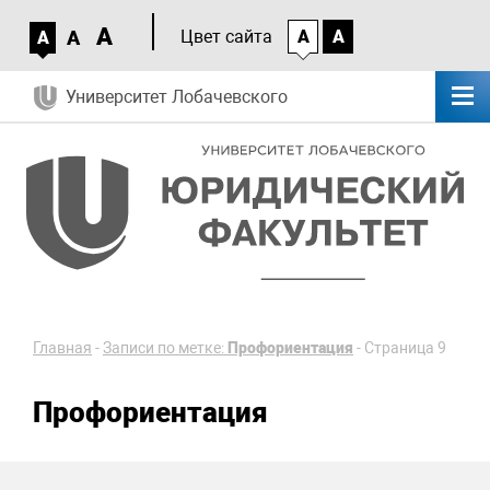
A
A
Цвет сайта
A
A
A
Университет Лобачевского
Главная
-
Записи по метке:
Профориентация
-
Страница 9
Профориентация