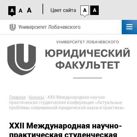
A
A
Цвет сайта
A
A
A
Университет Лобачевского
Главная
-
Анонсы
-
XXII Международная научно-
практическая студенческая конференция «Актуальные
проблемы современной юридической науки и практики»
XXII Международная научно-
практическая студенческая