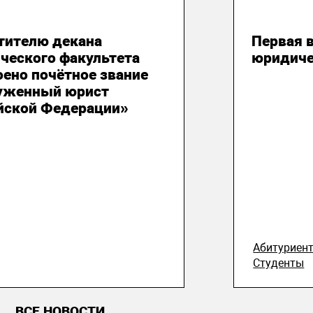
густа 2026
03 авгу
тителю декана
Первая 
ческого факультета
юридиче
оено почётное звание
уженный юрист
йской Федерации»
Абитуриен
Студенты
ВСЕ НОВОСТИ