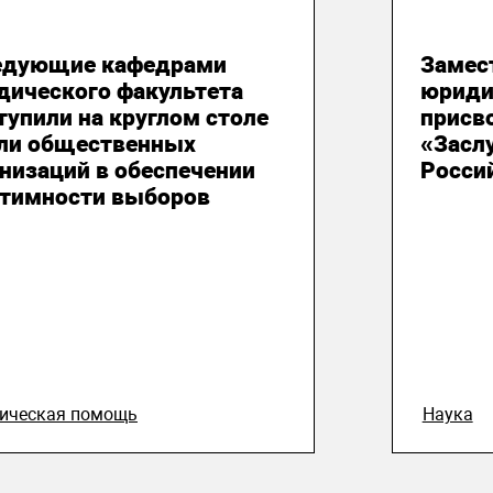
 августа 2026
05 ав
едующие кафедрами
Замес
дического факультета
юриди
упили на круглом столе
присв
оли общественных
«Засл
низаций в обеспечении
Росси
итимности выборов
ическая помощь
Наука