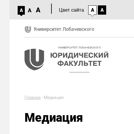
A
A
Цвет сайта
A
A
A
Университет Лобачевского
Главная
-
Медиация
Медиация