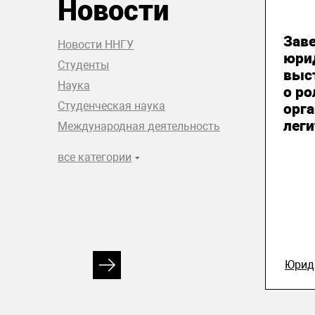
Новости
06
Зав
Новости ННГУ
юри
Студенты
выст
Наука
о р
Студенческая наука
орга
лег
Международная деятельность
все категории
Юрид