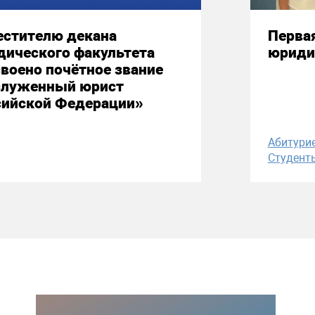
естителю декана
Первая
дического факультета
юриди
воено почётное звание
служенный юрист
сийской Федерации»
Абитури
Студент