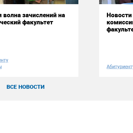
 волна зачислений на
Новости
ческий факультет
комисси
факульт
енту
ы
Абитуриент
ВСЕ НОВОСТИ