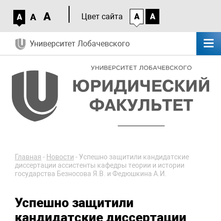
A
A
Цвет сайта
A
A
A
Университет Лобачевского
Главная
-
Новости
-
Успешно защитили кандидатские
диссертации ассистенты кафедры теории и истории
государства Безносова Я.В. и Федюшкина А.И.
Успешно защитили
кандидатские диссертации